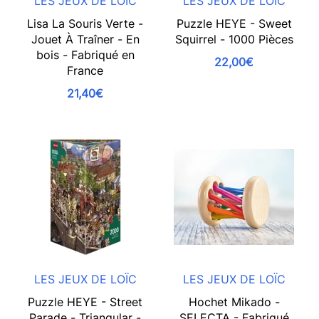
LES JEUX DE LOÏC
LES JEUX DE LOÏC
Lisa La Souris Verte -
Puzzle HEYE - Sweet
Jouet À Traîner - En
Squirrel - 1000 Pièces
bois - Fabriqué en
22,00€
France
21,40€
LES JEUX DE LOÏC
LES JEUX DE LOÏC
Puzzle HEYE - Street
Hochet Mikado -
Parade - Triangular -
SELECTA - Fabriqué