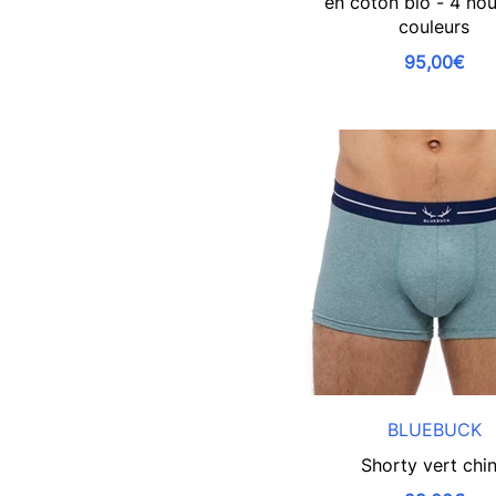
en coton bio - 4 nou
couleurs
95,00€
BLUEBUCK
Shorty vert chi