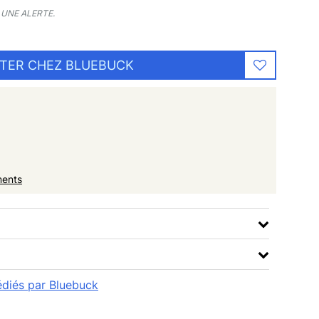
UNE ALERTE.
TER CHEZ BLUEBUCK
ments
pédiés par Bluebuck