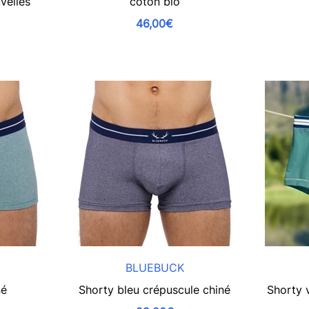
velles
coton bio
46,00€
BLUEBUCK
né
Shorty bleu crépuscule chiné
Shorty 