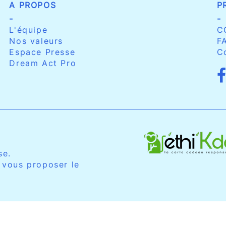
A PROPOS
P
-
-
L'équipe
C
Nos valeurs
F
Espace Presse
C
Dream Act Pro
se.
 vous proposer le