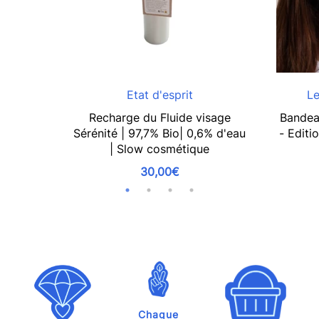
Etat d'esprit
Le
Recharge du Fluide visage
Bandeau
Sérénité | 97,7% Bio| 0,6% d'eau
- Editi
| Slow cosmétique
30,00€
Chaque