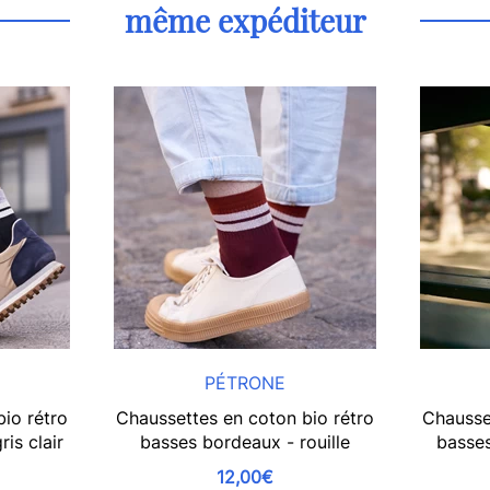
même expéditeur
PÉTRONE
io rétro
Chaussettes en coton bio rétro
Chausse
is clair
basses bordeaux - rouille
basses
12,00€