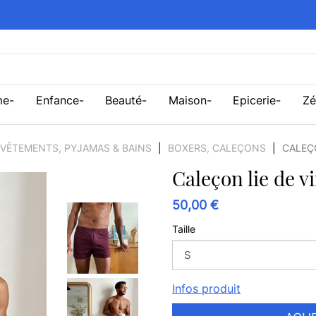
me
Enfance
Beauté
Maison
Epicerie
Zé
VÊTEMENTS, PYJAMAS & BAINS
BOXERS, CALEÇONS
CALEÇO
Caleçon lie de v
50,00 €
Taille
Infos produit