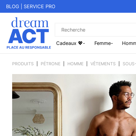
BLOG
|
SERVICE PRO
Cadeaux 💖
Femme
Hom
PRODUITS
PÉTRONE
HOMME
VÊTEMENTS
SOUS-