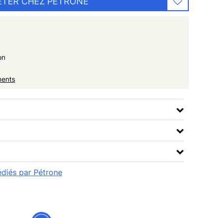
ETER CHEZ PÉTRONE
on
ments
pédiés par Pétrone