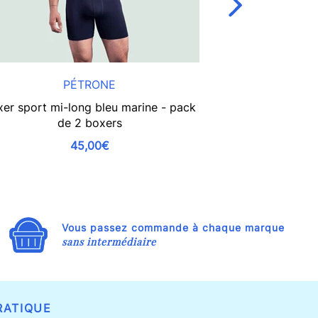
PÉTRONE
er sport mi-long bleu marine - pack
Boxer sport mi
de 2 boxers
45,00€
Vous passez commande à chaque marque
sans intermédiaire
RATIQUE