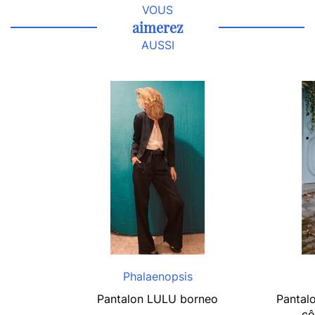
VOUS
aimerez
AUSSI
Phalaenopsis
Pantalon LULU borneo
Pantalo
cô