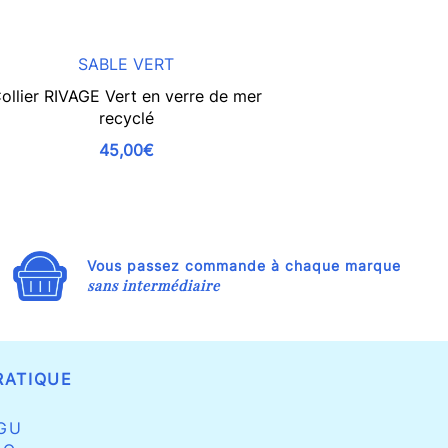
SABLE VERT
SA
ollier RIVAGE Vert en verre de mer
Collier RIVAGE B
recyclé
45,00€
Vous passez commande à chaque marque
sans intermédiaire
RATIQUE
GU