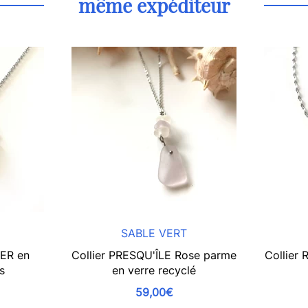
même expéditeur
SABLE VERT
MER en
Collier PRESQU'ÎLE Rose parme
Collier 
s
en verre recyclé
59,00€