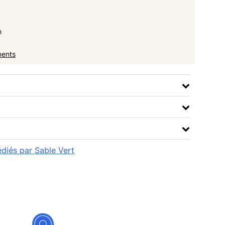
n
ments
édiés par Sable Vert