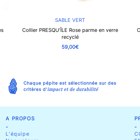
SABLE VERT
es
Collier PRESQU'ÎLE Rose parme en verre
C
recyclé
59,00€
Chaque pépite est sélectionnée sur des
impact et de durabilité
critères d'
A PROPOS
P
-
-
L'équipe
C