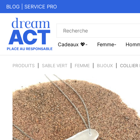
BLOG
|
SERVICE PRO
Cadeaux 💖
Femme
Hom
PRODUITS
SABLE VERT
FEMME
BIJOUX
COLLIER 