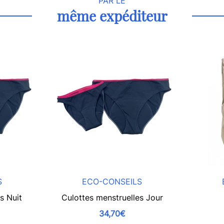
PAR LE
même expéditeur
S
ECO-CONSEILS
s Nuit
Culottes menstruelles Jour
34,70€