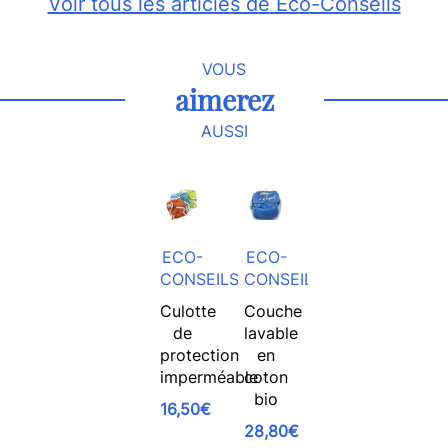
Voir tous les articles de Eco-Conseils
VOUS
aimerez
AUSSI
ECO-
ECO-
CONSEILS
CONSEILS
Culotte
Couche
de
lavable
protection
en
imperméable
coton
bio
16,50€
28,80€