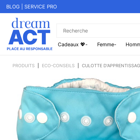
BLOG
|
SERVICE PRO
Cadeaux 💖
Femme
Hom
PRODUITS
ECO-CONSEILS
CULOTTE D'APPRENTISSAG