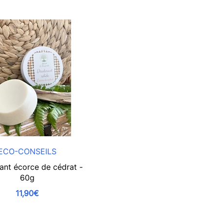
ECO-CONSEILS
nt écorce de cédrat -
60g
11,90€