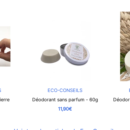
S
ECO-CONSEILS
ierre
Déodorant sans parfum - 60g
Déodora
11,90€