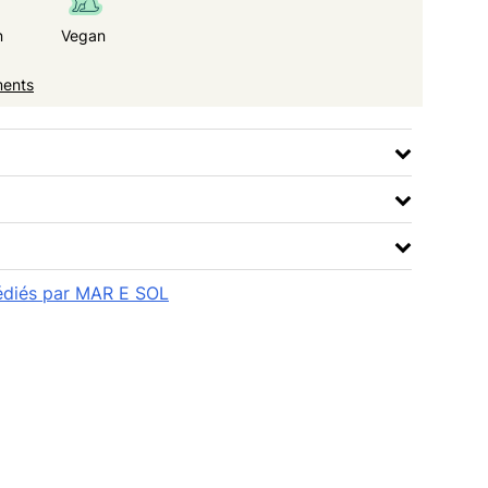
n
Vegan
ments
pédiés par MAR E SOL