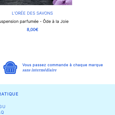
L'ORÉE DES SAVONS
L'ORÉ
uspension parfumée - Ôde à la Joie
Suspension par
8,00€
Vous passez commande à chaque marque
sans intermédiaire
RATIQUE
GU
AQ