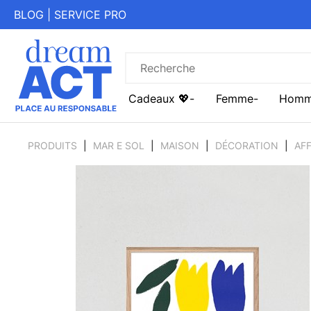
BLOG
|
SERVICE PRO
Cadeaux 💖
Femme
Hom
PRODUITS
MAR E SOL
MAISON
DÉCORATION
AFF