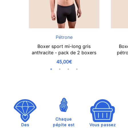
Pétrone
Boxer sport mi-long gris
Boxe
anthracite - pack de 2 boxers
pétr
45,00€
Chaque
Des
pépite est
Vous passez