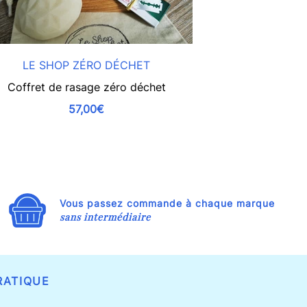
LE SHOP ZÉRO DÉCHET
ETA
Coffret de rasage zéro déchet
Fluide visage r
Slow
57,00€
Vous passez commande à chaque marque
sans intermédiaire
RATIQUE