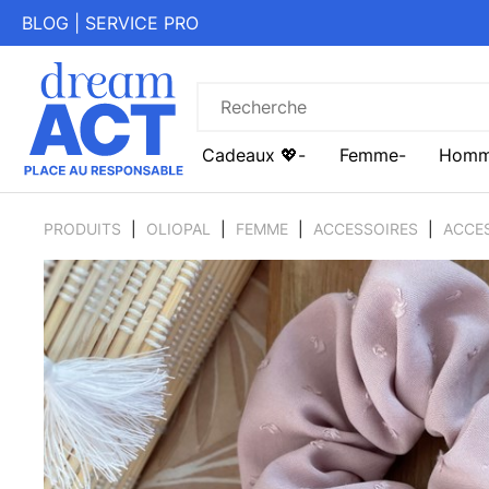
BLOG
|
SERVICE PRO
Cadeaux 💖
Femme
Hom
PRODUITS
OLIOPAL
FEMME
ACCESSOIRES
ACCE