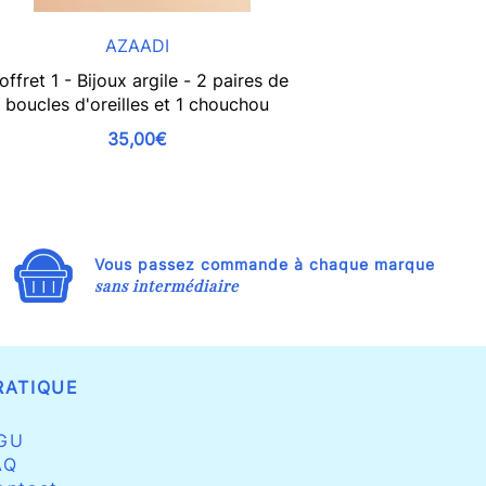
AZAADI
DAME PA
offret 1 - Bijoux argile - 2 paires de
Chouc
boucles d'oreilles et 1 chouchou
35,00€
Vous passez commande à chaque marque
sans intermédiaire
RATIQUE
GU
AQ