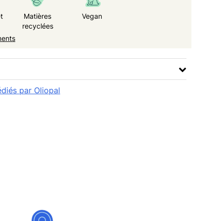
t
Matières
Vegan
recyclées
ments
édiés par Oliopal