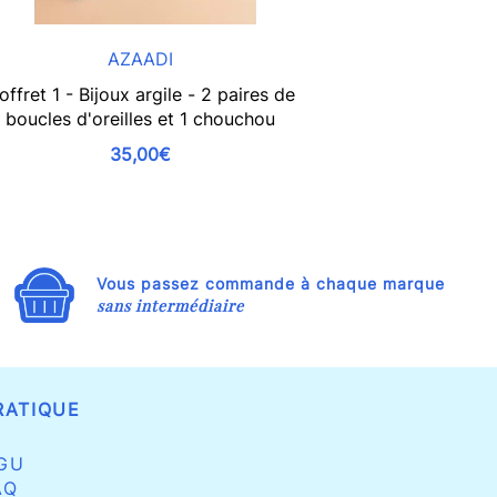
AZAADI
DAME PA
offret 1 - Bijoux argile - 2 paires de
Chouc
boucles d'oreilles et 1 chouchou
35,00€
Vous passez commande à chaque marque
sans intermédiaire
RATIQUE
GU
AQ