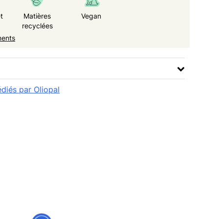
t
Matières
Vegan
recyclées
ments
édiés par Oliopal