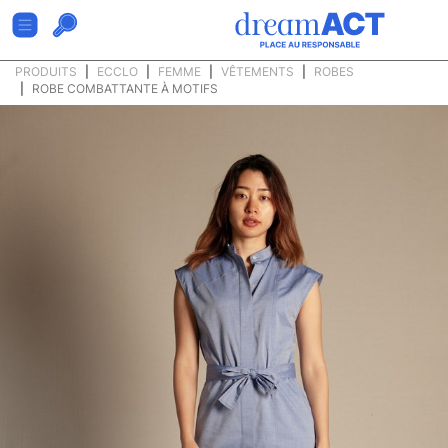
PRODUITS
ECCLO
FEMME
VÊTEMENTS
ROBES
ROBE COMBATTANTE À MOTIFS