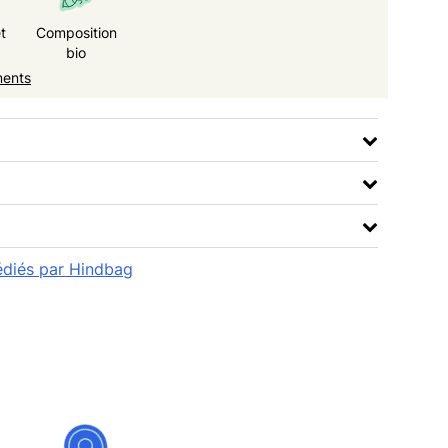
t
Composition
bio
ments
pédiés par Hindbag