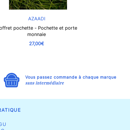
AZAADI
offret pochette - Pochette et porte
Porte-monnaie 
monnaie
27,00€
Vous passez commande à chaque marque
sans intermédiaire
RATIQUE
GU