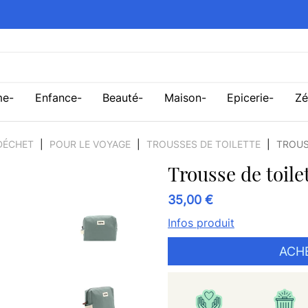
me
Enfance
Beauté
Maison
Epicerie
Zé
 DÉCHET
POUR LE VOYAGE
TROUSSES DE TOILETTE
TROUS
Trousse de toile
35,00 €
Infos produit
ACH