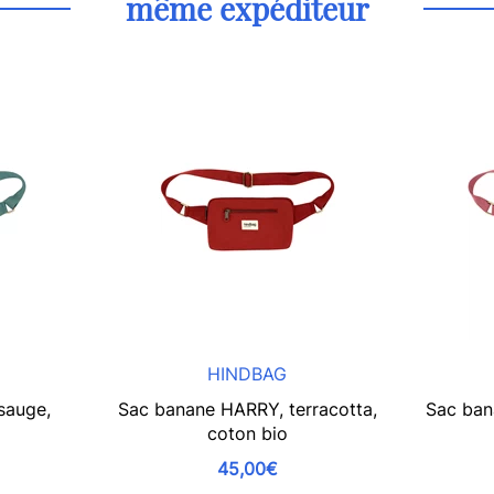
même expéditeur
HINDBAG
sauge,
Sac banane HARRY, terracotta,
Sac ban
coton bio
45,00€