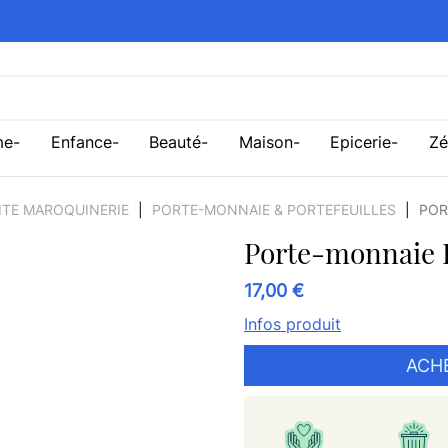
me
Enfance
Beauté
Maison
Epicerie
Zé
ITE MAROQUINERIE
PORTE-MONNAIE & PORTEFEUILLES
POR
Porte-monnaie LI
17,00 €
Infos produit
ACH