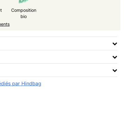
t
Composition
bio
ments
pédiés par Hindbag