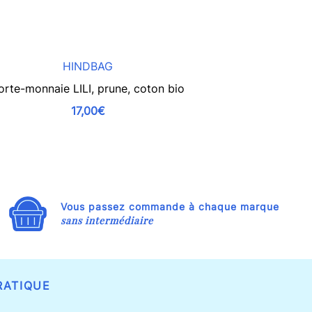
HINDBAG
orte-monnaie LILI, prune, coton bio
Porte-monnaie 
c
17,00€
Vous passez commande à chaque marque
sans intermédiaire
RATIQUE