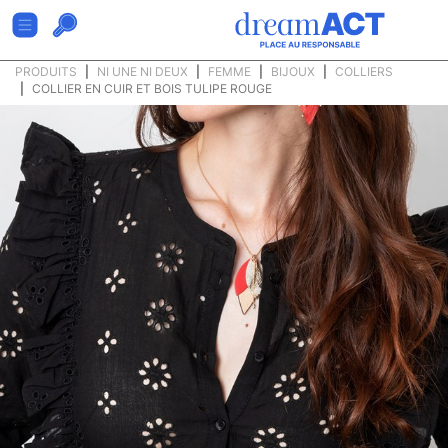
PRODUITS
NI UNE NI DEUX
FEMME
BIJOUX
COLLIERS
COLLIER EN CUIR ET BOIS TULIPE ROUGE