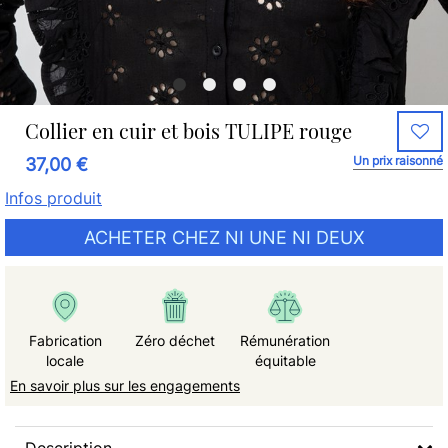
Collier en cuir et bois TULIPE rouge
Un prix raisonné
37,00 €
Infos produit
ACHETER CHEZ NI UNE NI DEUX
Fabrication
Zéro déchet
Rémunération
locale
équitable
En savoir plus sur les engagements