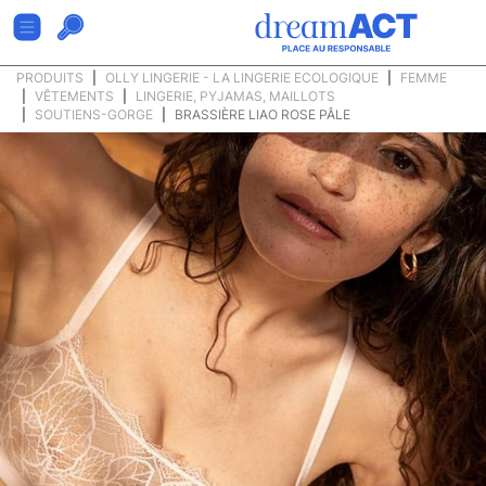
PRODUITS
OLLY LINGERIE - LA LINGERIE ECOLOGIQUE
FEMME
VÊTEMENTS
LINGERIE, PYJAMAS, MAILLOTS
SOUTIENS-GORGE
BRASSIÈRE LIAO ROSE PÂLE