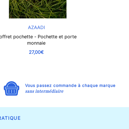
AZAADI
offret pochette - Pochette et porte
Porte-monnaie 
monnaie
27,00€
Vous passez commande à chaque marque
sans intermédiaire
RATIQUE