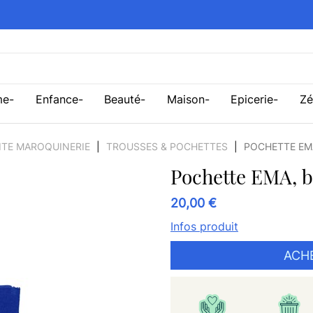
me
Enfance
Beauté
Maison
Epicerie
Zé
ITE MAROQUINERIE
TROUSSES & POCHETTES
POCHETTE EMA
Pochette EMA, bl
20,00 €
Infos produit
ACH