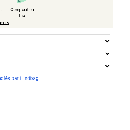
t
Composition
bio
ments
pédiés par Hindbag