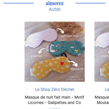
aimerez
AUSSI
Le Shop Zéro Déchet
Le
Masque de nuit fait main - Motif
Masque 
Licornes - Galipettes and Co
Moutar