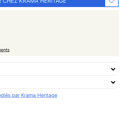
 CHEZ KRAMA HERITAGE
ments
pédiés par Krama Heritage