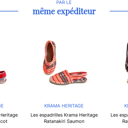
PAR LE
même expéditeur
GE
KRAMA HERITAGE
K
Heritage
Les espadrilles Krama Heritage
Les esp
icot
Ratanakiri Saumon
Ra