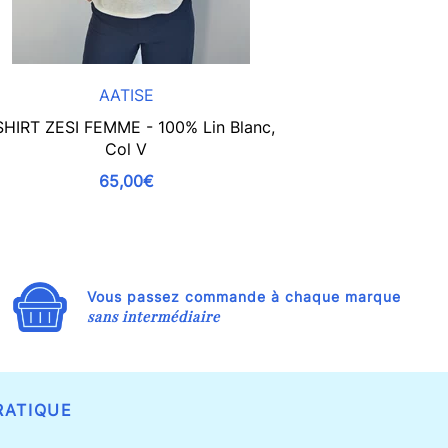
AATISE
SHIRT ZESI FEMME - 100% Lin Blanc,
T-SHIRT ZESI F
Col V
65,00€
Vous passez commande à chaque marque
sans intermédiaire
RATIQUE