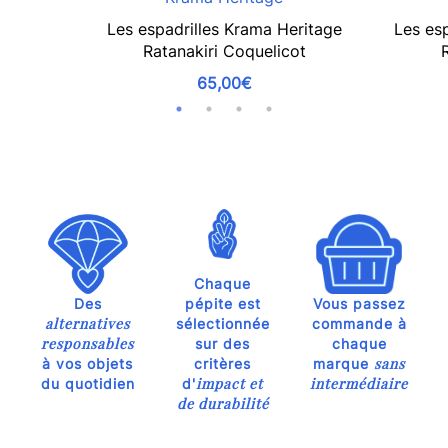
Les espadrilles Krama Heritage
Les es
Ratanakiri Coquelicot
65,00€
Chaque
Des
pépite est
Vous passez
alternatives
sélectionnée
commande à
responsables
sur des
chaque
sans
à vos objets
critères
marque
impact et
intermédiaire
du quotidien
d'
de durabilité