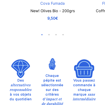
Cova Fumada
F
New! Olives Bio - 200grs
Coffr
9,50€
Chaque
Des
pépite est
Vous passez
alternatives
sélectionnée
commande à
responsables
sur des
chaque
sans
à vos objets
critères
marque
impact et
intermédiaire
du quotidien
d'
de durabilité