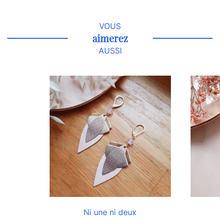
VOUS
aimerez
AUSSI
Ni une ni deux