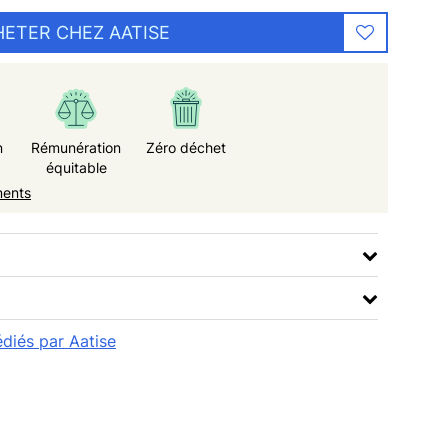
ETER CHEZ AATISE
n
Rémunération
Zéro déchet
équitable
ments
édiés par Aatise