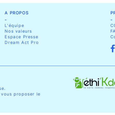
A PROPOS
P
-
-
L'équipe
C
Nos valeurs
F
Espace Presse
C
Dream Act Pro
se.
 vous proposer le