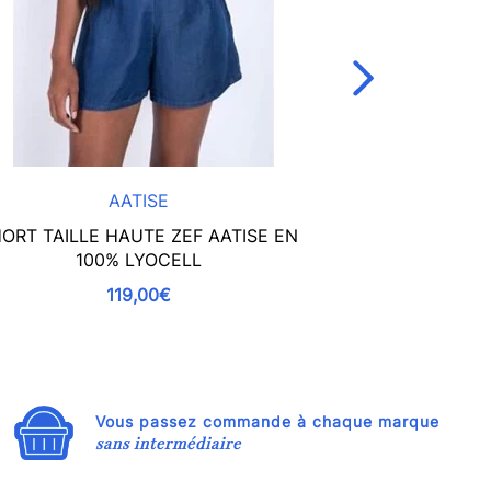
AATISE
ORT TAILLE HAUTE ZEF AATISE EN
JUPE PORTEF
100% LYOCELL
EcoVero Noir/
119,00€
Vous passez commande à chaque marque
sans intermédiaire