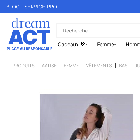
BLOG
|
SERVICE PRO
Cadeaux 💖
Femme
Hom
PRODUITS
AATISE
FEMME
VÊTEMENTS
BAS
J