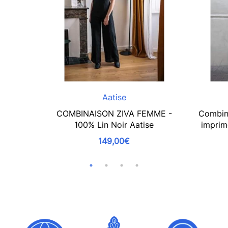
Aatise
COMBINAISON ZIVA FEMME -
Combin
100% Lin Noir Aatise
imprim
149,00€