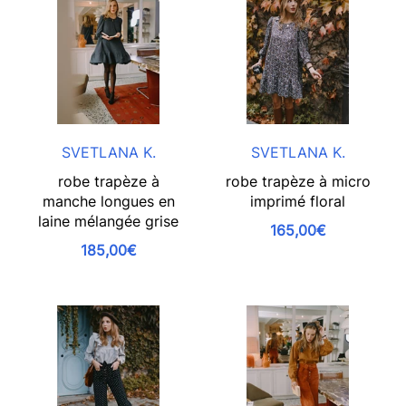
SVETLANA K.
SVETLANA K.
robe trapèze à
robe trapèze à micro
manche longues en
imprimé floral
laine mélangée grise
165,00€
185,00€