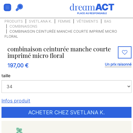
PRODUITS
SVETLANA K.
FEMME
VÊTEMENTS
BAS
COMBINAISONS
COMBINAISON CEINTURÉE MANCHE COURTE IMPRIMÉ MICRO
FLORAL
combinaison ceinturée manche courte
imprimé micro floral
Un prix raisonné
197,00 €
taille
Infos produit
ACHETER CHEZ SVETLANA K.