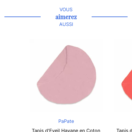
VOUS
aimerez
AUSSI
PaPate
Tapis d'Eveil Havane en Coton
Tapis 