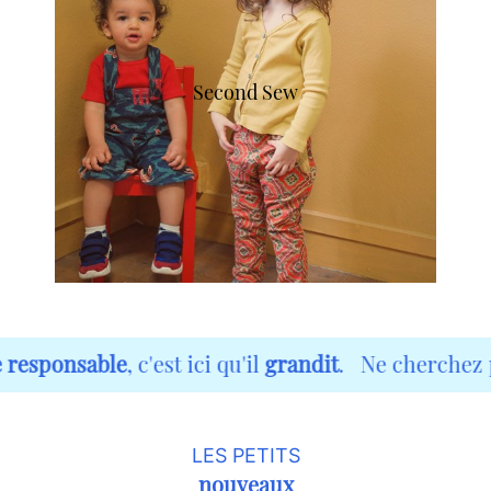
Second Sew
sable
, c'est ici qu'il
grandit
.
Ne cherchez plus,
le 
LES PETITS
nouveaux