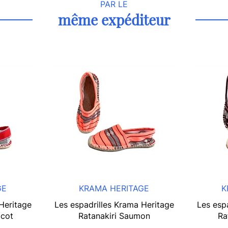
PAR LE
même expéditeur
GE
KRAMA HERITAGE
K
Heritage
Les espadrilles Krama Heritage
Les esp
icot
Ratanakiri Saumon
Ra