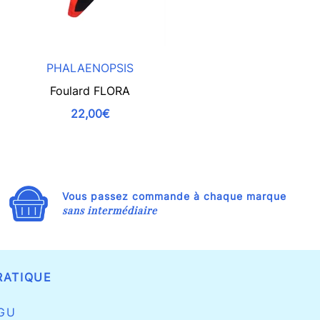
PHALAENOPSIS
Foulard FLORA
Le bandana f
22,00€
Vous passez commande à chaque marque
sans intermédiaire
RATIQUE
GU