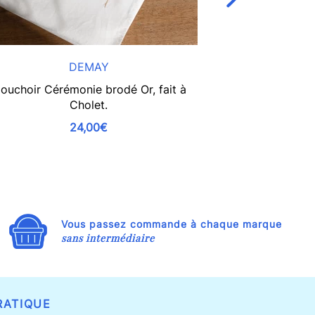
DEMAY
ouchoir Cérémonie brodé Or, fait à
Le bandana f
Cholet.
24,00€
Vous passez commande à chaque marque
sans intermédiaire
RATIQUE