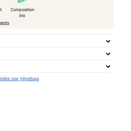
t
Composition
bio
ments
pédiés par Hindbag