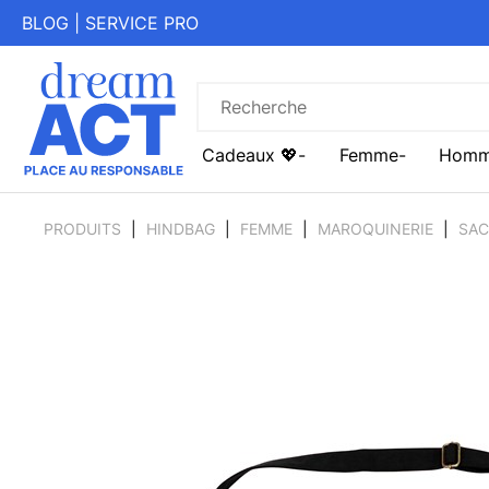
BLOG
|
SERVICE PRO
Cadeaux 💖
Femme
Hom
PRODUITS
HINDBAG
FEMME
MAROQUINERIE
SAC