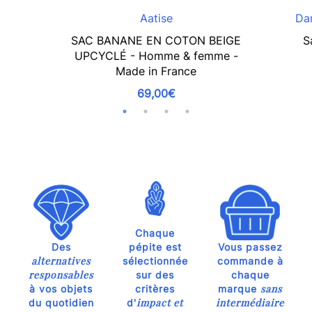
Aatise
Da
SAC BANANE EN COTON BEIGE
S
UPCYCLÉ - Homme & femme -
Made in France
69,00€
Chaque
Des
pépite est
Vous passez
alternatives
sélectionnée
commande à
responsables
sur des
chaque
sans
à vos objets
critères
marque
impact et
intermédiaire
du quotidien
d'