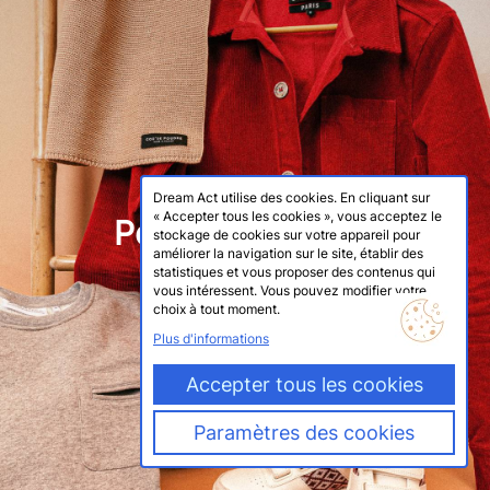
NOS GAGES D'EXIGENCE
Dream Act utilise des cookies. En cliquant sur
« Accepter tous les cookies », vous acceptez le
Pour les citoyens
stockage de cookies sur votre appareil pour
améliorer la navigation sur le site, établir des
statistiques et vous proposer des contenus qui
Aller sur le site ➜
vous intéressent. Vous pouvez modifier votre
choix à tout moment.
Plus d'informations
Accepter tous les cookies
Paramètres des cookies