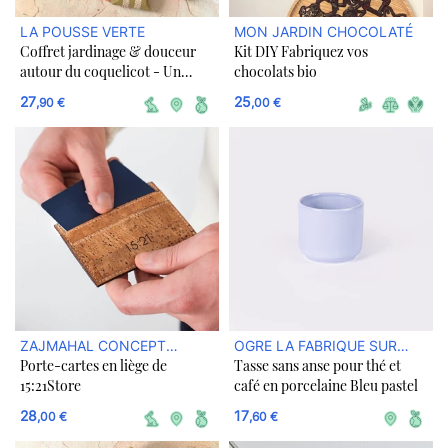
LA POUSSE VERTE
MON JARDIN CHOCOLATÉ
Coffret jardinage & douceur
Kit DIY Fabriquez vos
autour du coquelicot - Un
chocolats bio
amour de coquelicot
27
25
,90 €
,00 €
ZAJMAHAL CONCEPT
OGRE LA FABRIQUE SUR
Porte-cartes en liège de
Tasse sans anse pour thé et
STORE DURABLE
ULULE BOUTIQUE
15:21Store
café en porcelaine Bleu pastel
28
17
,00 €
,60 €