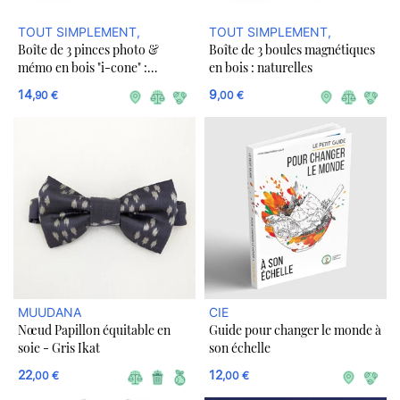
TOUT SIMPLEMENT,
TOUT SIMPLEMENT,
Boîte de 3 pinces photo &
Boîte de 3 boules magnétiques
mémo en bois "i-cone" :
en bois : naturelles
anneaux moutarde - rose -
14
9
,90 €
,00 €
bordeaux
MUUDANA
CIE
Nœud Papillon équitable en
Guide pour changer le monde à
soie - Gris Ikat
son échelle
22
12
,00 €
,00 €