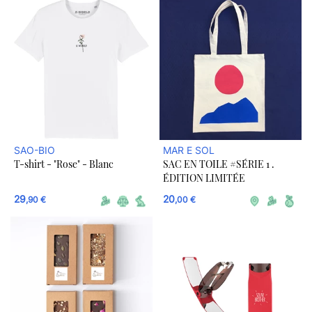
SAO-BIO
MAR E SOL
T-shirt - "Rose" - Blanc
SAC EN TOILE #SÉRIE 1 .
ÉDITION LIMITÉE
29
20
,90 €
,00 €