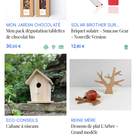
MON JARDIN CHOCOLATÉ
SOLAR BROTHER SUR
Mon pack dégustation tablettes
Briquet solaire - Suncase Gear
ULULE BOUTIQUE
de chocolat bio
- Nouvelle Version
30
12
,00 €
,90 €
ECO-CONSEILS
REINE MÈRE
Cabane à oiseaux
Dessous de plat L'Arbre -
Grand modèle