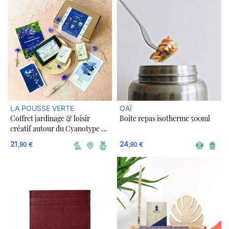
LA POUSSE VERTE
OAÏ
Coffret jardinage & loisir
Boite repas isotherme 500ml
créatif autour du Cyanotype -
Un Océan de fleurs
21
24
,90 €
,90 €