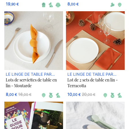
19
8
,90 €
,00 €
LE LINGE DE TABLE PAR
LE LINGE DE TABLE PAR
Lots de serviettes de table en
Lot de 2 sets de table en lin -
DREAM ACT
DREAM ACT
lin - Moutarde
Terracotta
8
16
10
20
,00 €
,00 €
,00 €
,00 €