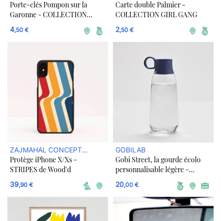
Porte-clés Pompon sur la
Carte double Palmier -
Garonne - COLLECTION
COLLECTION GIRL GANG
TOULOUSE
4
2
,50 €
,50 €
ZAJMAHAL CONCEPT
GOBILAB
Protège iPhone X/Xs -
Gobi Street, la gourde écolo
STORE DURABLE
STRIPES de Wood'd
personnalisable légère -
Plusieurs couleurs
39
20
,90 €
,00 €