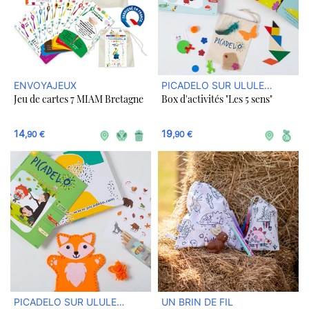
ENVOYAJEUX
PICADELO SUR ULULE
Jeu de cartes 7 MIAM Bretagne
Box d'activités "Les 5 sens"
BOUTIQUE
14
19
,90 €
,90 €
PICADELO SUR ULULE
UN BRIN DE FIL