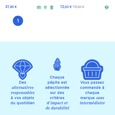
31
12
13
,90 €
,00 €
,50 €
1
Chaque
Des
pépite est
Vous passez
alternatives
sélectionnée
commande à
responsables
sur des
chaque
sans
à vos objets
critères
marque
impact et
intermédiaire
du quotidien
d'
de durabilité