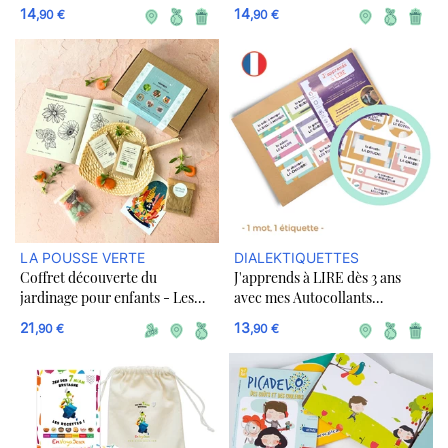
Amovibles | Vocabulaire de la
Amovibles | Vocabulaire de la
14
14
,90 €
,90 €
Maison
Maison
LA POUSSE VERTE
DIALEKTIQUETTES
Coffret découverte du
J'apprends à LIRE dès 3 ans
jardinage pour enfants - Les
avec mes Autocollants
Petits Curieux
Amovibles | 88 mots |
21
13
,90 €
,90 €
Vocabulaire de la maison