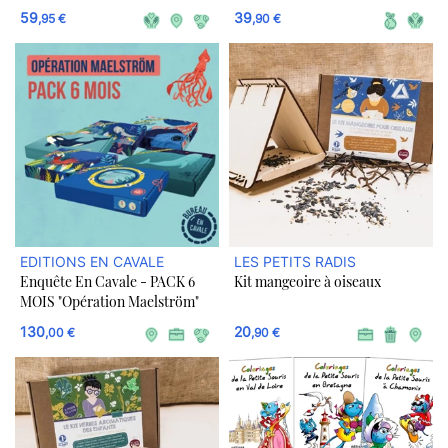
59
39
,95 €
,90 €
EDITIONS EN CAVALE
LES PETITS RADIS
Enquête En Cavale - PACK 6
Kit mangeoire à oiseaux
MOIS "Opération Maelström"
130
20
,00 €
,90 €