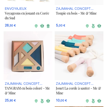
ENVOYAJEUX
ZAJMAHAL CONCEPT
Voyageons en jouant en Corée
Toupie en bois - Me & Mine
STORE DURABLE
du Sud
26
5
,50 €
,00 €
ZAJMAHAL CONCEPT
ZAJMAHAL CONCEPT
TANGRAM en bois coloré - Me
Jouet La corde à sauter - Me &
STORE DURABLE
STORE DURABLE
& Mine
Mine
25
10
,90 €
,00 €