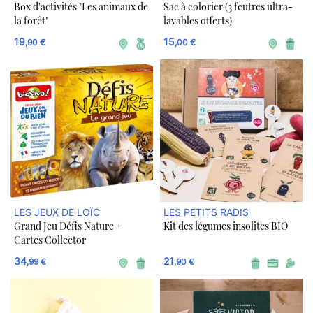
Box d'activités "Les animaux de
Sac à colorier (3 feutres ultra-
BOUTIQUE
la forêt"
lavables offerts)
19
15
,90 €
,00 €
LES JEUX DE LOÏC
LES PETITS RADIS
Grand Jeu Défis Nature +
Kit des légumes insolites BIO
Cartes Collector
34
21
,99 €
,90 €