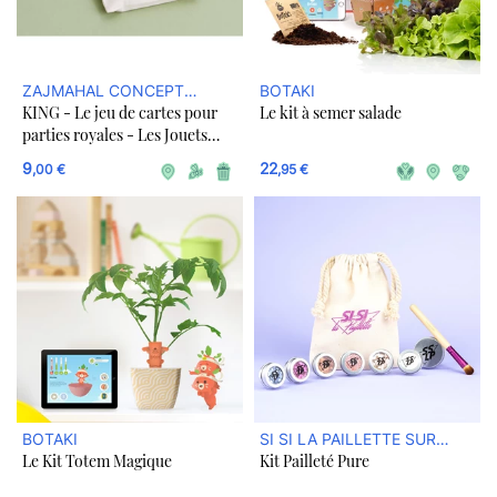
ZAJMAHAL CONCEPT
BOTAKI
KING - Le jeu de cartes pour
Le kit à semer salade
STORE DURABLE
parties royales - Les Jouets
Libres
9
22
,00 €
,95 €
BOTAKI
SI SI LA PAILLETTE SUR
Le Kit Totem Magique
Kit Pailleté Pure
ULULE BOUTIQUE