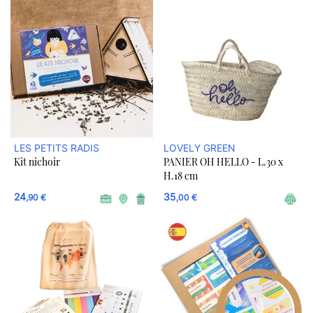
LES PETITS RADIS
LOVELY GREEN
Kit nichoir
PANIER OH HELLO - L.30 x
H.18 cm
24
35
,90 €
,00 €