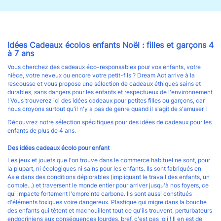
Idées Cadeaux écolos enfants Noël : filles et garçons 4
à 7 ans
Vous cherchez des cadeaux éco-responsables pour vos enfants, votre
nièce, votre neveux ou encore votre petit-fils ? Dream Act arrive à la
rescousse et vous propose une sélection de cadeaux éthiques sains et
durables, sans dangers pour les enfants et respectueux de l'environnement
! Vous trouverez ici des idées cadeaux pour petites filles ou garçons, car
nous croyons surtout qu'il n'y a pas de genre quand il s'agit de s'amuser !
Découvrez notre sélection spécifiques pour des idées de cadeaux pour les
enfants de plus de 4 ans.
Des idées cadeaux écolo pour enfant
Les jeux et jouets que l'on trouve dans le commerce habituel ne sont, pour
la plupart, ni écologiques ni sains pour les enfants. Ils sont fabriqués en
Asie dans des conditions déplorables (impliquant le travail des enfants, un
comble...) et traversent le monde entier pour arriver jusqu'à nos foyers, ce
qui impacte fortement l'empreinte carbone. Ils sont aussi constitués
d'éléments toxiques voire dangereux. Plastique qui migre dans la bouche
des enfants qui têtent et machouillent tout ce qu'ils trouvent, perturbateurs
endocriniens aux conséquences lourdes, bref, c'est pas joli ! Il en est de