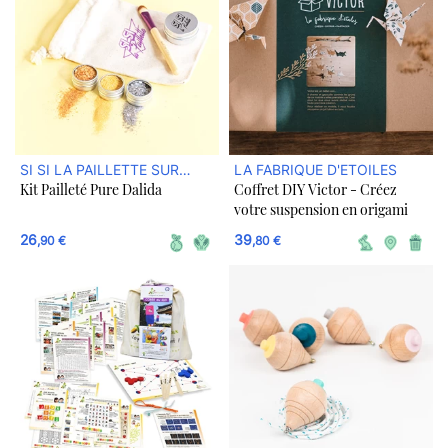
SI SI LA PAILLETTE SUR
LA FABRIQUE D'ETOILES
Kit Pailleté Pure Dalida
Coffret DIY Victor - Créez
ULULE BOUTIQUE
votre suspension en origami
26
39
,90 €
,80 €