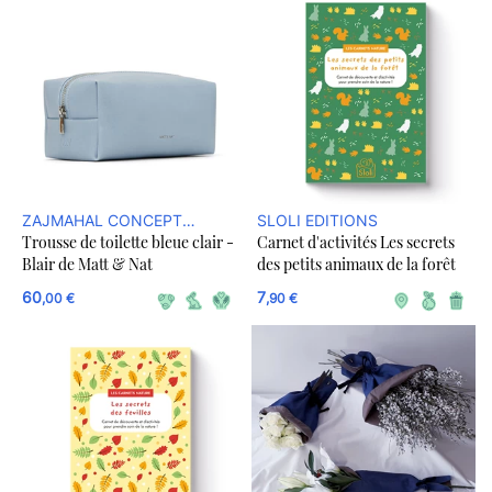
ZAJMAHAL CONCEPT
SLOLI EDITIONS
Trousse de toilette bleue clair -
Carnet d'activités Les secrets
STORE DURABLE
Blair de Matt & Nat
des petits animaux de la forêt
60
7
,00 €
,90 €