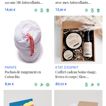
120 ans | 88 Autocollants
avec mes Autocollants
Amovibles | Vocabulaire de la
Amovibles | 88 mots |
14
13
,90 €
,90 €
Maison
Vocabulaire de la maison
PAPATE
ETAT D'ESPRIT
Pochon de rangement en
Coffret cadeau Soins visage,
Coton Bio
lèvres et corps | Slow
Cosmétique
9
80
,90 €
,00 €