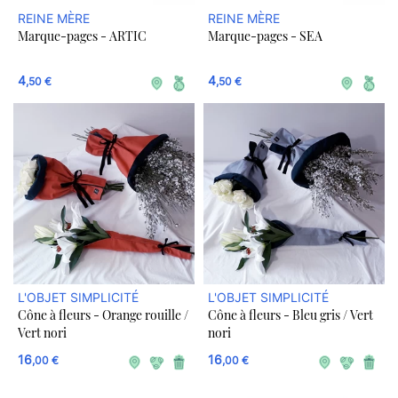
REINE MÈRE
REINE MÈRE
Marque-pages - ARTIC
Marque-pages - SEA
4
4
,50 €
,50 €
L'OBJET SIMPLICITÉ
L'OBJET SIMPLICITÉ
Cône à fleurs - Orange rouille /
Cône à fleurs - Bleu gris / Vert
Vert nori
nori
16
16
,00 €
,00 €