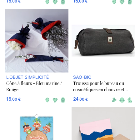
16
16
,00 €
,00 €
L'OBJET SIMPLICITÉ
SAO-BIO
Cône à fleurs - Bleu marine /
Trousse pour le bureau ou
Rouge
cosmétiques en chanvre et
coton bio - Gris et Noir
16
24
,00 €
,00 €