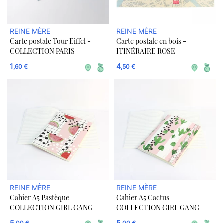
REINE MÈRE
REINE MÈRE
Carte postale Tour Eiffel -
Carte postale en bois -
COLLECTION PARIS
ITINÉRAIRE ROSE
1
4
,60 €
,50 €
REINE MÈRE
REINE MÈRE
Cahier A5 Pastèque -
Cahier A5 Cactus -
COLLECTION GIRL GANG
COLLECTION GIRL GANG
5
5
,00 €
,00 €