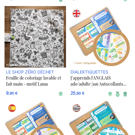
LE SHOP ZÉRO DÉCHET
DIALEKTIQUETTES
Feuille de coloriage lavable et
J'apprends l'ANGLAIS
fait main - motif Lama
ado/adulte |196 Autocollants
Amovibles Mots de la Maison +
9
25
,90 €
,90 €
20 stickers vierges