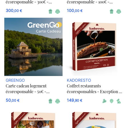
écoresponsable - 300€ -
écoresponsable - 100€ -
GreenGo
GreenGo
300
100
,00 €
,00 €
GREENGO
KADORESTO
Carte cadeau logement
Coffret restaurants
écoresponsable - 50€ -
écoresponsables - Exception -
GreenGo
dématérialisé
50
149
,00 €
,90 €