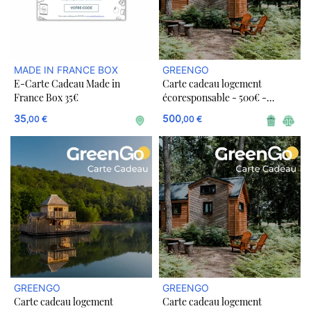
MADE IN FRANCE BOX
GREENGO
E-Carte Cadeau Made in
Carte cadeau logement
France Box 35€
écoresponsable - 500€ -
GreenGo
35
500
,00 €
,00 €
GREENGO
GREENGO
Carte cadeau logement
Carte cadeau logement