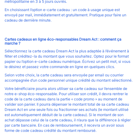
métropolitaine en 3 à 5 jours ouvrés.
En choisissant l’option e-carte cadeau : un code à usage unique est
envoyé par mail, immédiatement et gratuitement. Pratique pour faire un
cadeau de dernière minute.
Cartes cadeaux en ligne éco-responsables Dream Act : comment ça
marche ?
Sélectionnez la carte cadeau Dream Act la plus adaptée à l’événement à
fêter et créditez-la du montant que vous souhaitez. Optez pour le format
papier ou l’option e-carte cadeau numérique. Écrivez un petit mot, si vous
le désirez et passez votre commande en ligne en quelques clics.
Selon votre choix, la carte cadeau sera envoyée par email ou courrier
accompagnée d’un code personnel unique crédité du montant sélectionné.
Votre bénéficiaire pourra alors utiliser sa carte cadeau sur l’ensemble de
notre e-shop éco-responsable. Pour utiliser son crédit, il devra rentrer le
code de la carte cadeau dans la partie « code promo » au moment de
valider son panier. Il pourra dépenser le montant total de sa carte cadeau
Dream Act en une seule fois ou fractionner ses achats (le montant utilisé
est automatiquement déduit de la carte cadeau). Si le montant de son
achat dépasse celui de la carte cadeau, il n’aura que la différence à régler
par carte bancaire. En cas de remboursement, il recevra un avoir sous
forme de code cadeau crédité du montant remboursé.