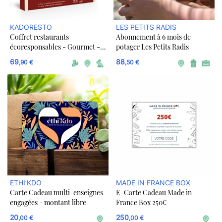
KADORESTO
LES PETITS RADIS
Coffret restaurants
Abonnement à 6 mois de
écoresponsables - Gourmet -
potager Les Petits Radis
dématérialisé
69
88
,90 €
,50 €
ETHI’KDO
MADE IN FRANCE BOX
Carte Cadeau multi-enseignes
E-Carte Cadeau Made in
engagées - montant libre
France Box 250€
20
250
,00 €
,00 €