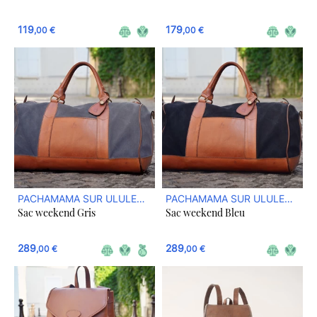
119
179
,00 €
,00 €
PACHAMAMA SUR ULULE
PACHAMAMA SUR ULULE
Sac weekend Gris
Sac weekend Bleu
BOUTIQUE
BOUTIQUE
289
289
,00 €
,00 €