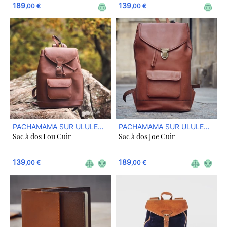
189
139
,00 €
,00 €
PACHAMAMA SUR ULULE
PACHAMAMA SUR ULULE
Sac à dos Lou Cuir
Sac à dos Joe Cuir
BOUTIQUE
BOUTIQUE
139
189
,00 €
,00 €