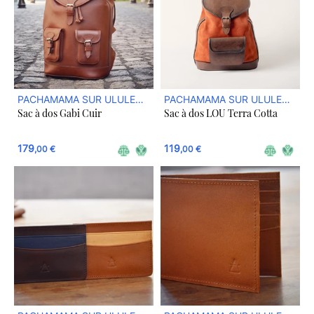
PACHAMAMA SUR ULULE
PACHAMAMA SUR ULULE
Sac à dos Gabi Cuir
Sac à dos LOU Terra Cotta
BOUTIQUE
BOUTIQUE
179
119
,00 €
,00 €