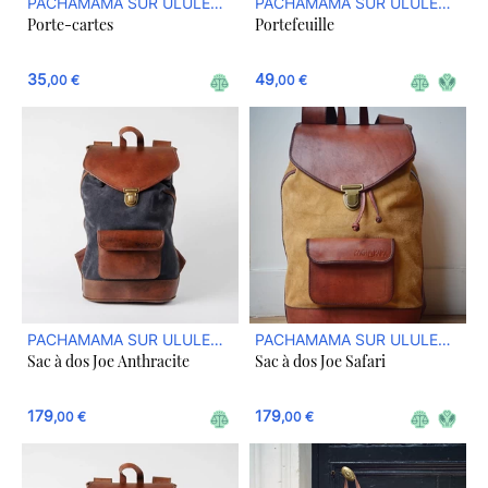
PACHAMAMA SUR ULULE
PACHAMAMA SUR ULULE
Porte-cartes
Portefeuille
BOUTIQUE
BOUTIQUE
35
49
,00 €
,00 €
PACHAMAMA SUR ULULE
PACHAMAMA SUR ULULE
Sac à dos Joe Anthracite
Sac à dos Joe Safari
BOUTIQUE
BOUTIQUE
179
179
,00 €
,00 €