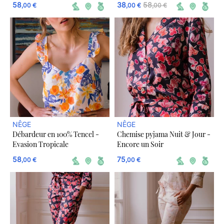
58
38
58
,00 €
,00 €
,00 €
NÊGE
NÊGE
Débardeur en 100% Tencel -
Chemise pyjama Nuit & Jour -
Evasion Tropicale
Encore un Soir
58
75
,00 €
,00 €