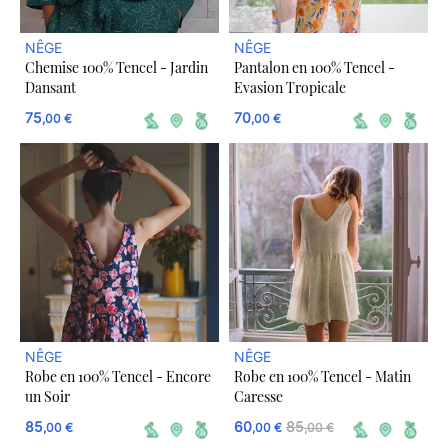
NÊGE
NÊGE
Chemise 100% Tencel - Jardin
Pantalon en 100% Tencel -
Dansant
Evasion Tropicale
75
70
,00 €
,00 €
NÊGE
NÊGE
Robe en 100% Tencel - Encore
Robe en 100% Tencel - Matin
un Soir
Caresse
85
60
85
,00 €
,00 €
,00 €