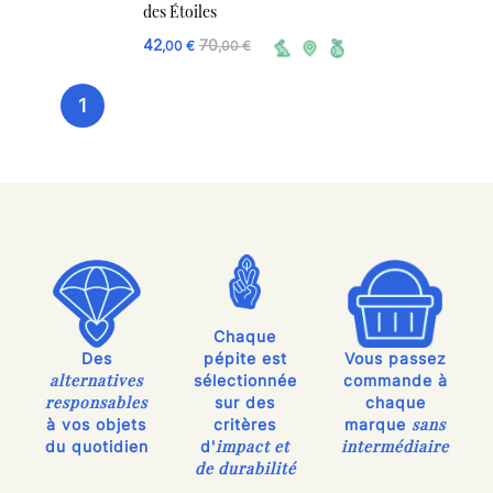
des Étoiles
42
70
,00 €
,00 €
1
Chaque
Des
pépite est
Vous passez
alternatives
sélectionnée
commande à
responsables
sur des
chaque
sans
à vos objets
critères
marque
impact et
intermédiaire
du quotidien
d'
de durabilité