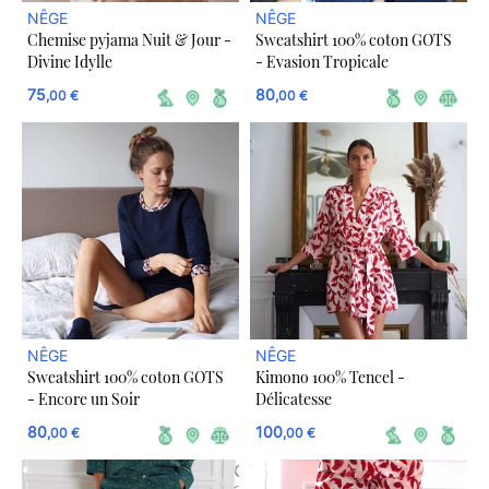
NÊGE
NÊGE
Chemise pyjama Nuit & Jour -
Sweatshirt 100% coton GOTS
Divine Idylle
- Evasion Tropicale
75
80
,00 €
,00 €
NÊGE
NÊGE
Sweatshirt 100% coton GOTS
Kimono 100% Tencel -
- Encore un Soir
Délicatesse
80
100
,00 €
,00 €