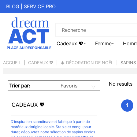
BLOG
|
SERVICE PRO
Cadeaux 💖
Femme
Hom
ACCUEIL
CADEAUX 💖
🎄 DÉCORATION DE NOËL
SAPINS
No results
Trier par:
CADEAUX 💖
1
D’inspiration scandinave et fabriqué à partir de
matériaux d’origine locale. Stable et conçu pour
durer, découvrez notre sélection de sapins écolos.