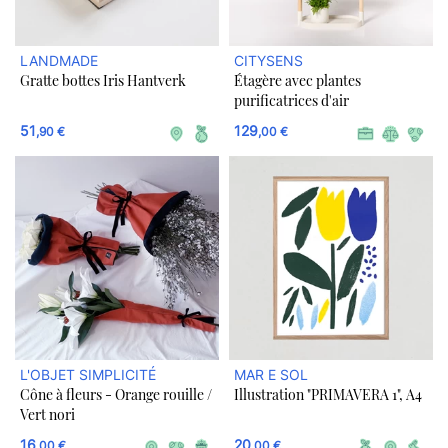
LANDMADE
CITYSENS
Gratte bottes Iris Hantverk
Étagère avec plantes
purificatrices d'air
51
129
,90 €
,00 €
L'OBJET SIMPLICITÉ
MAR E SOL
Cône à fleurs - Orange rouille /
Illustration "PRIMAVERA 1", A4
Vert nori
16
20
,00 €
,00 €