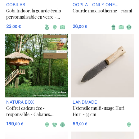
GOBILAB
OOPLA - ONLY ONE
Gobi Indoor, la gourde écolo
Gourde inox isotherme - 750ml
PLANET SUR ULULE
personnalisable en verre -
BOUTIQUE
Plusieurs couleurs
23
26
,00 €
,00 €
NATURA BOX
LANDMADE
Coffret cadeau éco-
Ustensile multi-usage Hori
responsable - Cabanes
Hori - 33 cm
Perchées
189
53
,00 €
,90 €