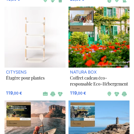
CITYSENS
NATURA BOX
Étagère pour plantes
Coffret cadeau éco-
responsable Eco-Hébergement
119
119
,00 €
,00 €