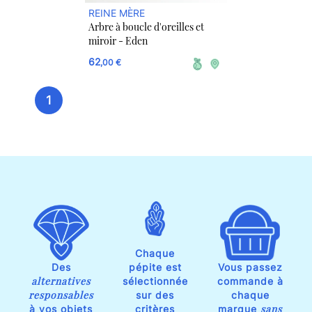
REINE MÈRE
Arbre à boucle d'oreilles et
miroir - Eden
62
,00 €
1
Chaque
Des
pépite est
Vous passez
alternatives
sélectionnée
commande à
responsables
sur des
chaque
sans
à vos objets
critères
marque