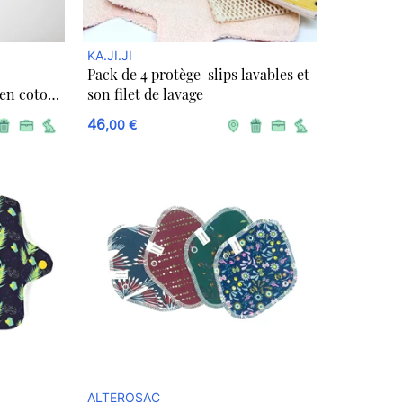
KA.JI.JI
Pack de 4 protège-slips lavables et
 en coton
son filet de lavage
46
,00 €
ALTEROSAC