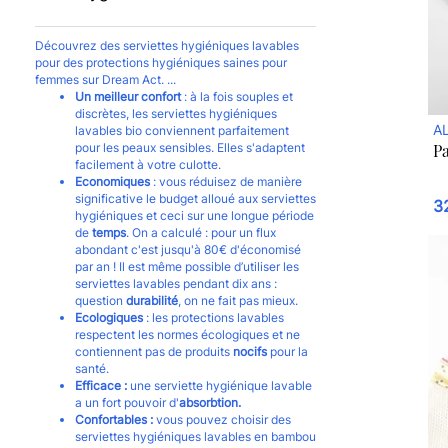
Découvrez des serviettes hygiéniques lavables
pour des protections hygiéniques saines pour
femmes sur Dream Act.
Un meilleur confort
: à la fois souples et
discrètes, les serviettes hygiéniques
A
lavables bio conviennent parfaitement
pour les peaux sensibles. Elles s'adaptent
P
facilement à votre culotte.
Economiques
: vous réduisez de manière
significative le budget alloué aux serviettes
3
hygiéniques et ceci sur une longue période
de
temps
. On a calculé : pour un flux
abondant c'est jusqu'à 80€ d'économisé
par an ! Il est même possible d’utiliser les
serviettes lavables pendant dix ans :
question
durabilité
, on ne fait pas mieux.
Ecologiques
: les protections lavables
respectent les normes écologiques et ne
contiennent pas de produits
nocifs
pour la
santé.
Efficace :
une serviette hygiénique lavable
a un fort pouvoir d'
absorbtion.
Confortables :
vous pouvez choisir des
serviettes hygiéniques lavables en bambou