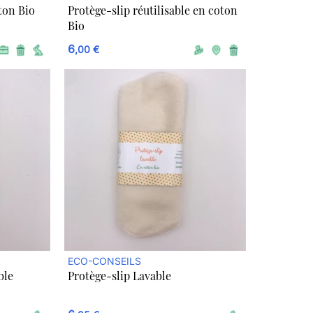
ton Bio
Protège-slip réutilisable en coton
Bio
6
,00 €
ECO-CONSEILS
ble
Protège-slip Lavable