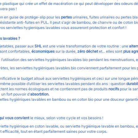
lastique qui crée un effet de macération ce qui peut développer des odeurs dé
ivera pas !
n en guise de protège-slip pour les
pertes
urinaires, fuites urinaires ou pertes bl
sistante anti-fuites en PUL. Il peut s'agir de bambou, de chanvre ou de coton b
vos serviettes hygieniques lavables vous assureront protection et confort !
s lavables ?
s jetables, passer aux
SHL
est une vraie transformation de votre routine : une
alter
 sont
confortables,
économiques
sur la durée,
zéro déchet
et... elles sont
plus agr
 l’utilisation des serviettes hygiéniques lavables bio pendant les menstruations, e
scrètes, les serviettes hygiéniques lavables bio conviennent parfaitement pour les 
nificative le budget alloué aux serviettes hygiéniques et ceci sur une longue pér
 même possible d’utiliser les serviettes lavables pendant dix ans : question
durabil
ectent les normes écologiques et ne contiennent pas de produits
nocifs
pour la san
un fort pouvoir d'
absorbtion.
iettes hygiéniques lavables en bambou ou en coton bio pour une douceur garantie
qui vous convient
le mieux, selon votre cycle et vos besoins !
rviette hygiénique en coton lavable, ou serviette hygiénique lavable en bambou, e
et efficacité, tout en étant parfaitement saines pour votre corps.