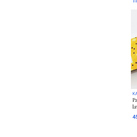
11
KA
Pa
la
B
4