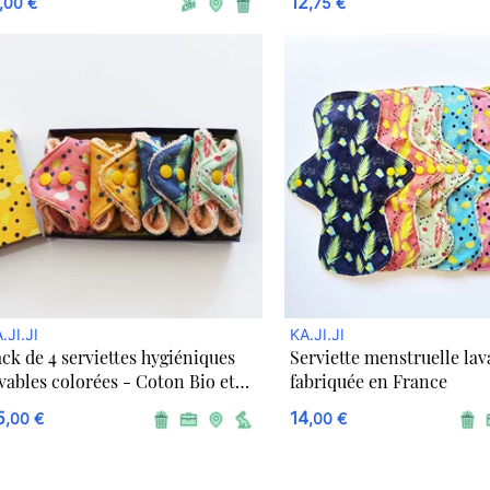
12
,00 €
,75 €
.JI.JI
KA.JI.JI
ck de 4 serviettes hygiéniques
Serviette menstruelle lav
vables colorées - Coton Bio et
fabriquée en France
ambou
5
14
,00 €
,00 €