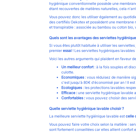
hygiénique conventionnelle possède une membrane p
étant recouvertes de matières naturelles, cela n'arr
Vous pouvez donc les utiliser également au quotidie
des certifiés Oekotex et possèdent une membrane ré
et transpirable : associée au bambou ou coton bio, 
Quels sont les avantages des serviettes hygiénique
Si vous êtes plutôt habituée à utiliser les serviette
premier
essai
! Les
serviettes hygiéniques lavables
Voici les autres arguments qui plaident en faveur de
Un meilleur confort
: à la fois souples et di
culotte.
Economiques
: vous réduisez de manière sig
c'est jusqu'à 80€ d'économisé par an ! Il est
Ecologiques
: les protections lavables resp
Efficace :
une serviette hygiénique lavable a 
Confortables :
vous pouvez choisir des serv
Quelle serviette hygiénique lavable choisir ?
La meilleure serviette hygiénique lavable est
celle 
Vous pouvez faire votre choix selon la matière : se
sont fortement conseillées car elles allient confort 