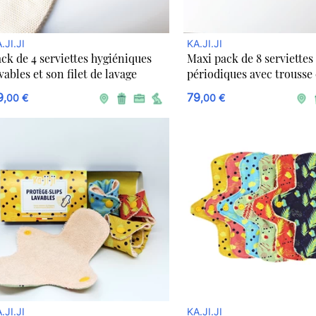
.JI.JI
KA.JI.JI
ck de 4 serviettes hygiéniques
Maxi pack de 8 serviettes
vables et son filet de lavage
périodiques avec trousse
bio
9
79
,00 €
,00 €
.JI.JI
KA.JI.JI