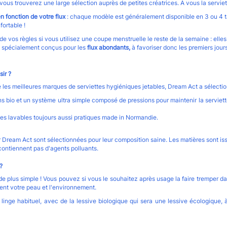
 vous trouverez une large sélection auprès de petites créatrices. A vous la servie
n fonction de votre flux
: chaque modèle est généralement disponible en 3 ou 4 tai
fortable !
e vos règles si vous utilisez une coupe menstruelle le reste de la semaine : elle
it, spécialement conçus pour les
flux abondants,
à favoriser donc les premiers jours
ir ?
les meilleures marques de serviettes hygiéniques jetables, Dream Act a sélection
 bio et un système ultra simple composé de pressions pour maintenir la serviette
es lavables toujours aussi pratiques made in Normandie.
 Dream Act sont sélectionnées pour leur composition saine. Les matières sont iss
 contiennent pas d'agents polluants
.
?
 de plus simple ! Vous pouvez si vous le souhaitez après usage la faire tremper da
ent votre peau et l'environnement.
 linge habituel, avec de la lessive biologique qui sera une lessive écologiqu