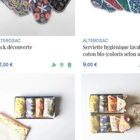
LTEROSAC
ALTEROSAC
ack découverte
Serviette hygiénique lava
coton bio (coloris selon a
2
9
,00 €
,00 €