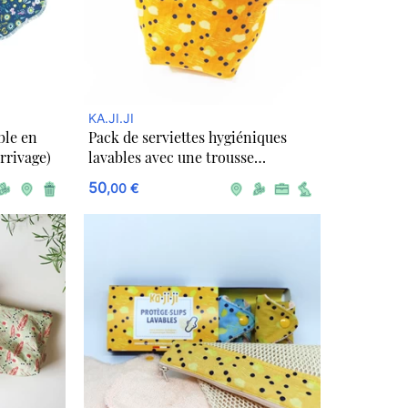
KA.JI.JI
ble en
Pack de serviettes hygiéniques
rrivage)
lavables avec une trousse
imperméable de transport
50
,00 €