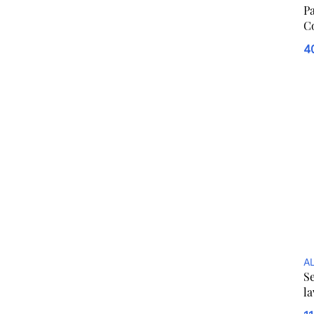
Pa
C
4
A
Se
la