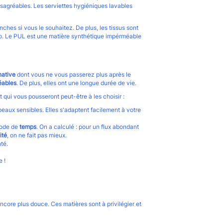
sagréables. Les serviettes hygiéniques lavables
anches si vous le souhaitez. De plus, les tissus sont
io. Le PUL est une matière synthétique impérméable
native
dont vous ne vous passerez plus après le
éables
. De plus, elles ont une longue durée de vie.
t qui vous pousseront peut-être à les choisir :
peaux sensibles. Elles s'adaptent facilement à votre
iode de
temps
. On a calculé : pour un flux abondant
ité
, on ne fait pas mieux.
té.
 !
ncore plus douce. Ces matières sont à privilégier et