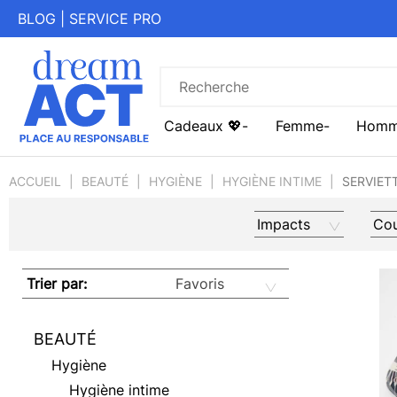
BLOG
|
SERVICE PRO
Cadeaux 💖
Femme
Hom
ACCUEIL
BEAUTÉ
HYGIÈNE
HYGIÈNE INTIME
SERVIET
Impacts
Cou
Trier par:
BEAUTÉ
Hygiène
Hygiène intime