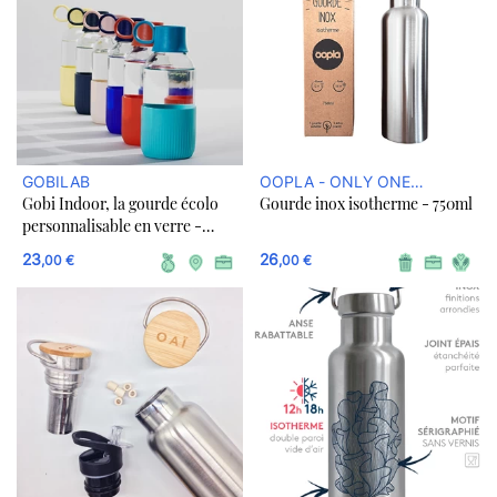
GOBILAB
OOPLA - ONLY ONE
Gobi Indoor, la gourde écolo
Gourde inox isotherme - 750ml
PLANET SUR ULULE
personnalisable en verre -
BOUTIQUE
Plusieurs couleurs
23
26
,00 €
,00 €