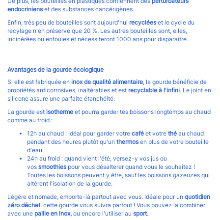
De plus, les bouteilles en plastiques contiennent des
perturbateurs
endocriniens
et des substances cancérigènes.
Enfin, très peu de bouteilles sont aujourd'hui
recyclées
et le cycle du
recylage n'en préserve que 20 %. Les autres bouteilles sont, elles,
incinérées ou enfouies et nécessiteront 1000 ans pour disparaître.
Avantages de la gourde écologique
Si elle est fabriquée en
inox de qualité alimentaire
, la gourde bénéficie de
propriétés anticorrosives, inaltérables et est
recyclable à l'infini
. Le joint en
silicone assure une parfaite étanchéité.
La gourde est
isotherme
et pourra garder tes boissons longtemps au chaud
comme au froid :
12h au chaud : idéal pour garder votre
café
et votre
thé
au chaud
pendant des heures plutôt qu'un
thermos
en plus de votre bouteille
d'eau.
24h au froid : quand vient l'été, versez-y vos jus ou
vos
smoothies
pour vous désalterer quand vous le souhaitez !
Toutes les boissons peuvent y être, sauf les boissons gazeuzes qui
altèrent l'isolation de la gourde.
Légère et nomade, emporte-là partout avec vous. Idéale pour un
quotidien
zéro déchet
, cette gourde vous suivra partout ! Vous pouvez la combiner
avec une
paille en inox,
ou encore l'utiliser au
sport.