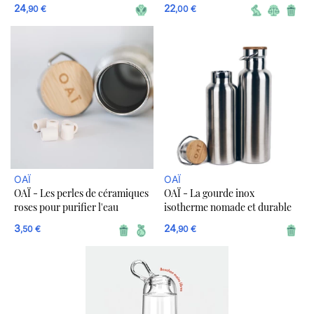
durable
24
22
,90 €
,00 €
OAÏ
OAÏ
OAÏ - Les perles de céramiques
OAÏ - La gourde inox
roses pour purifier l'eau
isotherme nomade et durable
3
24
,50 €
,90 €