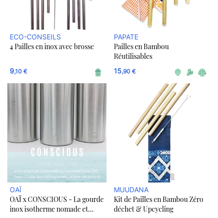
ECO-CONSEILS
PAPATE
4 Pailles en inox avec brosse
Pailles en Bambou
Réutilisables
9
15
,10 €
,90 €
OAÏ
MUUDANA
OAÏ x CONSCIOUS - La gourde
Kit de Pailles en Bambou Zéro
inox isotherme nomade et
déchet & Upcycling