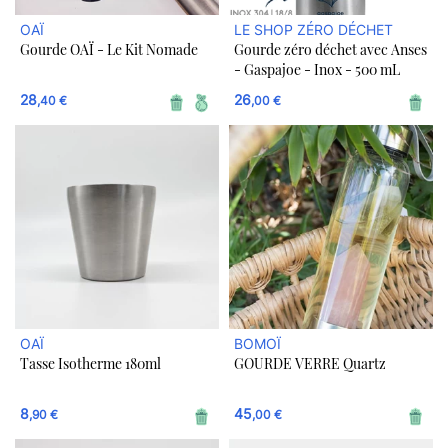
OAÏ
LE SHOP ZÉRO DÉCHET
Gourde OAÏ - Le Kit Nomade
Gourde zéro déchet avec Anses
- Gaspajoe - Inox - 500 mL
28
26
,40 €
,00 €
OAÏ
BOMOÏ
Tasse Isotherme 180ml
GOURDE VERRE Quartz
8
45
,90 €
,00 €