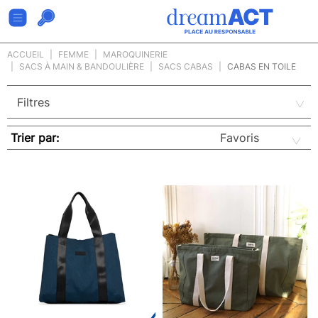
ACCUEIL
FEMME
MAROQUINERIE
SACS À MAIN & BANDOULIÈRE
SACS CABAS
CABAS EN TOILE
Trier par: