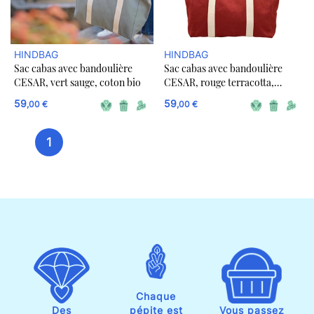
HINDBAG
HINDBAG
Sac cabas avec bandoulière
Sac cabas avec bandoulière
CESAR, vert sauge, coton bio
CESAR, rouge terracotta,
coton bio
59
59
,00 €
,00 €
1
Chaque
Des
pépite est
Vous passez