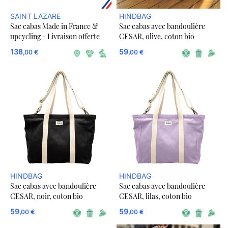
SAINT LAZARE
HINDBAG
Sac cabas Made in France &
Sac cabas avec bandoulière
upcycling - Livraison offerte
CESAR, olive, coton bio
138
59
,00 €
,00 €
HINDBAG
HINDBAG
Sac cabas avec bandoulière
Sac cabas avec bandoulière
CESAR, noir, coton bio
CESAR, lilas, coton bio
59
59
,00 €
,00 €