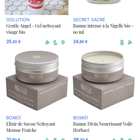
OOLUTION
SECRET SACRÉ
Gentle Angel - Gel nettoyant
Baume intense à la Nigelle bio -
visage bio
60 ml
25
24
,50 €
,90 €
BOMOÏ
BOMOÏ
Elixir de Savon Nettoyant
Baume Divin Nourrissant Voile
Mousse Fraîche
Herbacé
22
38
,80 €
,30 €