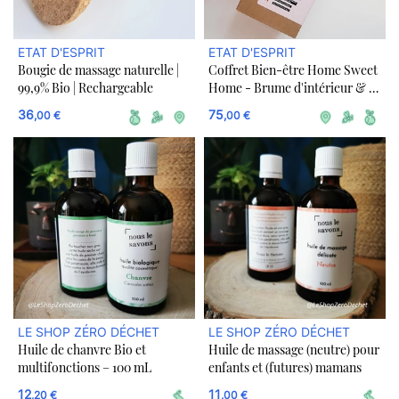
ETAT D'ESPRIT
ETAT D'ESPRIT
Bougie de massage naturelle |
Coffret Bien-être Home Sweet
99,9% Bio | Rechargeable
Home - Brume d'intérieur & sa
recharge, Bougie et Tisane
36
75
,00 €
,00 €
LE SHOP ZÉRO DÉCHET
LE SHOP ZÉRO DÉCHET
Huile de chanvre Bio et
Huile de massage (neutre) pour
multifonctions – 100 mL
enfants et (futures) mamans
12
11
,20 €
,00 €