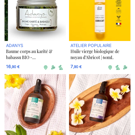
ADANYS
ATELIER POPULAIRE
Baume corps au karité &
Huile vierge biologique de
babassu BIO -
noyau d’Abricot | 60mL
Hydratant/Nourrissant -
16
7
,90 €
,90 €
Corps, cheveux, massages.