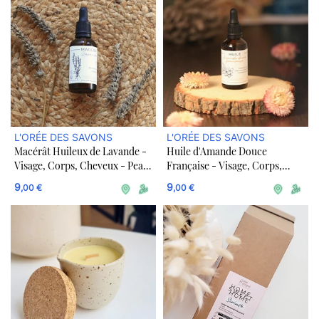
L'ORÉE DES SAVONS
L'ORÉE DES SAVONS
Macérât Huileux de Lavande -
Huile d'Amande Douce
Visage, Corps, Cheveux - Peau
Française - Visage, Corps,
délicate et irritée
Cheveux - Peau sèche sensible
9
9
,00 €
,00 €