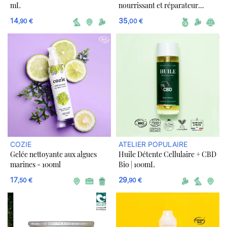
mL
nourrissant et réparateur
rechargeable 100% BIO | Slow
14
35
,90 €
,00 €
Cosmétique
COZIE
ATELIER POPULAIRE
Gelée nettoyante aux algues
Huile Détente Cellulaire + CBD
marines - 100ml
Bio | 100mL
17
29
,50 €
,90 €