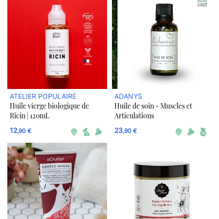
ATELIER POPULAIRE
ADANYS
Huile vierge biologique de
Huile de soin - Muscles et
Ricin | 120mL
Articulations
12
23
,90 €
,90 €