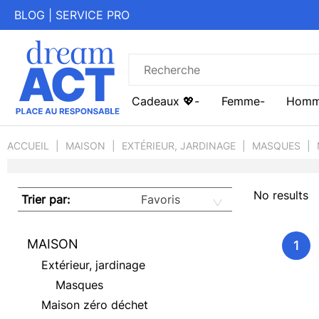
BLOG
|
SERVICE PRO
Cadeaux 💖
Femme
Hom
ACCUEIL
MAISON
EXTÉRIEUR, JARDINAGE
MASQUES
No results
Trier par:
MAISON
1
Extérieur, jardinage
Masques
Maison zéro déchet