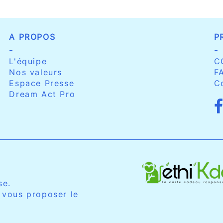
A PROPOS
P
-
-
L'équipe
C
Nos valeurs
F
Espace Presse
C
Dream Act Pro
se.
 vous proposer le