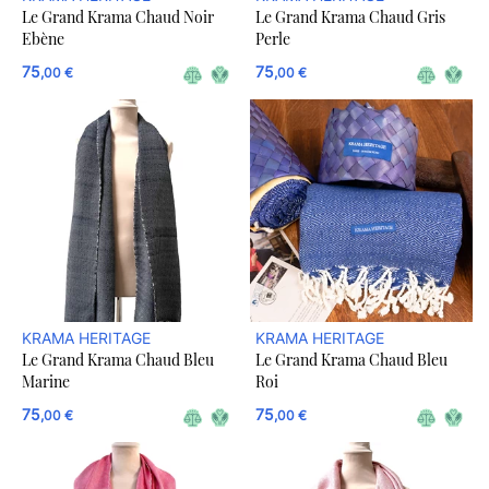
Le Grand Krama Chaud Noir
Le Grand Krama Chaud Gris
Ebène
Perle
75
75
,00 €
,00 €
KRAMA HERITAGE
KRAMA HERITAGE
Le Grand Krama Chaud Bleu
Le Grand Krama Chaud Bleu
Marine
Roi
75
75
,00 €
,00 €