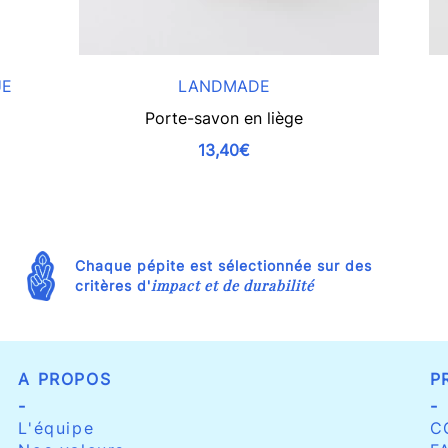
UE
LANDMADE
Porte-savon en liège
13,40€
Chaque pépite est sélectionnée sur des
impact et de durabilité
critères d'
A PROPOS
P
-
-
L'équipe
C