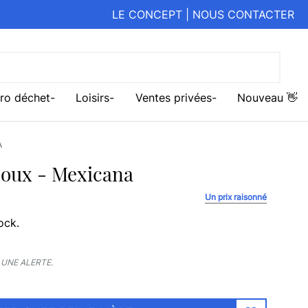
LE CONCEPT
|
NOUS CONTACTER
ro déchet
Loisirs
Ventes privées
Nouveau 👋
A
joux - Mexicana
Un prix raisonné
ock.
UNE ALERTE.