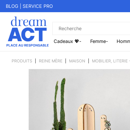
BLOG
|
SERVICE PRO
Cadeaux 💖
Femme
Hom
PRODUITS
REINE MÈRE
MAISON
MOBILIER, LITERIE