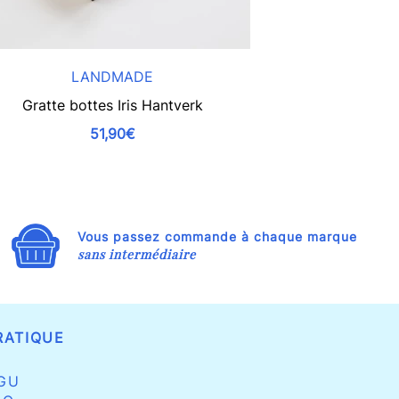
LANDMADE
RE
Gratte bottes Iris Hantverk
Mon 
51,90€
Vous passez commande à chaque marque
sans intermédiaire
RATIQUE
GU