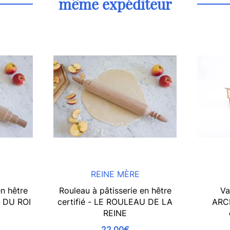
même expéditeur
REINE MÈRE
en hêtre
Rouleau à pâtisserie en hêtre
Va
U DU ROI
certifié - LE ROULEAU DE LA
ARC
REINE
22,00€