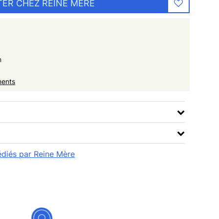
ER CHEZ REINE MÈRE
n
ments
pédiés par Reine Mère