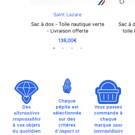
Saint Lazare
Sac à dos - Toile nautique verte
Sac à d
- Livraison offerte
toile
138,00€
Chaque
Des
pépite est
Vous passez
alternatives
sélectionnée
commande à
responsables
sur des
chaque
sans
à vos objets
critères
marque
impact et
intermédiaire
du quotidien
d'