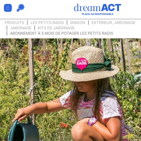
PRODUITS
LES PETITS RADIS
MAISON
EXTÉRIEUR, JARDINAGE
JARDINAGE
KITS DE JARDINAGE
ABONNEMENT À 3 MOIS DE POTAGER LES PETITS RADIS