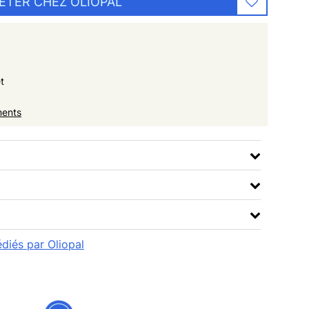
ETER CHEZ OLIOPAL
t
ments
édiés par Oliopal