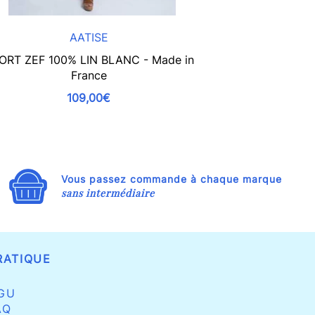
AATISE
ORT ZEF 100% LIN BLANC - Made in
SHORT TAILLE
France
100
109,00€
Vous passez commande à chaque marque
sans intermédiaire
RATIQUE
GU
AQ