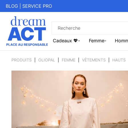
BLOG
|
SERVICE PRO
Cadeaux 💖
Femme
Hom
PRODUITS
OLIOPAL
FEMME
VÊTEMENTS
HAUTS