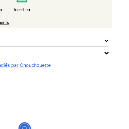
n
Insertion
ments
pédiés par Chouchouette