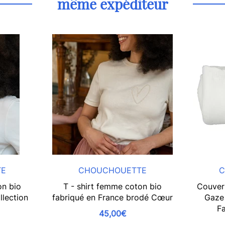
même expéditeur
TE
CHOUCHOUETTE
C
on bio
T - shirt femme coton bio
Couver
llection
fabriqué en France brodé Cœur
Gaze 
l
Fa
45,00€