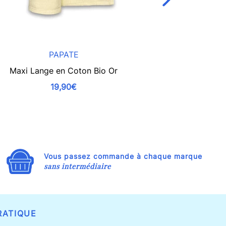
PAPATE
Maxi Lange en Coton Bio Or
Maxi Lange 
19,90€
Vous passez commande à chaque marque
sans intermédiaire
RATIQUE