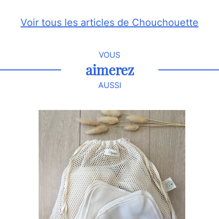
Voir tous les articles de Chouchouette
VOUS
aimerez
AUSSI